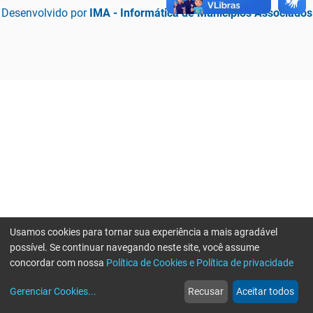
Desenvolvido por
IMA - Informática de Municípios Associados
Usamos cookies para tornar sua experiência a mais agradável
possível. Se continuar navegando neste site, você assume
concordar com nossa
Política de Cookies e Política de privacidade
home
build_circle
event
web
more_horiz
Erro ao enviar informações, por favor tente novamente
Gerenciar Cookies
...
Recusar
Aceitar todos
Início
Serviços
Eventos
Notícias
Mais