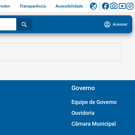
facebook
photo_camera
smart_display
flaky
vidor
Transparência
Acessibilidade
account_circle
search
Acessar
Governo
Equipe de Governo
Ouvidoria
Câmara Municipal