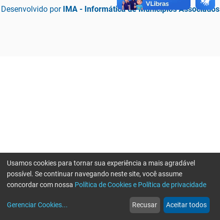
Desenvolvido por
IMA - Informática de Municípios Associados
Usamos cookies para tornar sua experiência a mais agradável
possível. Se continuar navegando neste site, você assume
concordar com nossa
Política de Cookies e Política de privacidade
home
build_circle
event
web
more_horiz
Erro ao enviar informações, por favor tente novamente
Gerenciar Cookies
...
Recusar
Aceitar todos
Início
Serviços
Eventos
Notícias
Mais