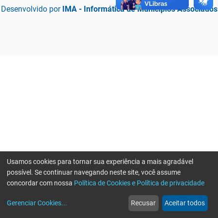
Desenvolvido por
IMA - Informática de Municípios Associados
Usamos cookies para tornar sua experiência a mais agradável
possível. Se continuar navegando neste site, você assume
concordar com nossa
Política de Cookies e Política de privacidade
home
build_circle
event
web
more_horiz
Erro ao enviar informações, por favor tente novamente
Gerenciar Cookies
...
Recusar
Aceitar todos
Início
Serviços
Eventos
Notícias
Mais