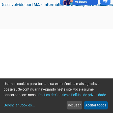
Desenvolvido por
IMA - Informática de Municípios Associados
Usamos cookies para tornar sua experiência a mais agradável
possível. Se continuar navegando neste site, você assume
concordar com nossa
Política de Cookies e Política de privacidade
home
build_circle
event
web
more_horiz
Erro ao enviar informações, por favor tente novamente
Gerenciar Cookies
...
Recusar
Aceitar todos
Início
Serviços
Eventos
Notícias
Mais