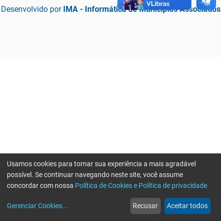
Desenvolvido por
IMA - Informática de Municípios Associados
Usamos cookies para tornar sua experiência a mais agradável
possível. Se continuar navegando neste site, você assume
concordar com nossa
Política de Cookies e Política de privacidade
home
build_circle
event
web
more_horiz
Erro ao enviar informações, por favor tente novamente
Gerenciar Cookies
...
Recusar
Aceitar todos
Início
Serviços
Eventos
Notícias
Mais