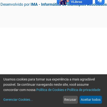
Desenvolvido por
IMA - Informática de Municípios Associados
Usamos cookies para tornar sua experiência a mais agradável
possível. Se continuar navegando neste site, você assume
concordar com nossa
Política de Cookies e Política de privacidade
home
build_circle
event
web
more_horiz
Erro ao enviar informações, por favor tente novamente
Gerenciar Cookies
...
Recusar
Aceitar todos
Início
Serviços
Eventos
Notícias
Mais