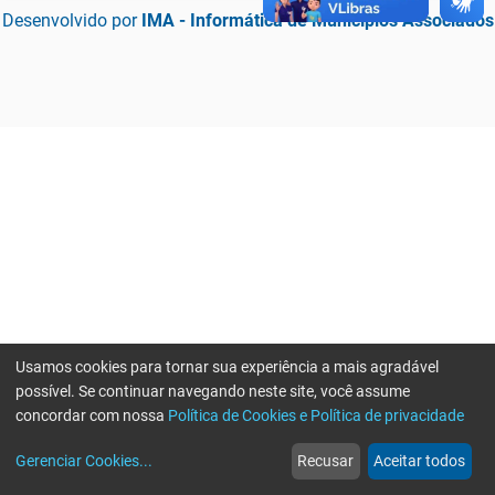
Desenvolvido por
IMA - Informática de Municípios Associados
Usamos cookies para tornar sua experiência a mais agradável
possível. Se continuar navegando neste site, você assume
concordar com nossa
Política de Cookies e Política de privacidade
home
build_circle
event
web
more_horiz
Erro ao enviar informações, por favor tente novamente
Gerenciar Cookies
...
Recusar
Aceitar todos
Início
Serviços
Eventos
Notícias
Mais