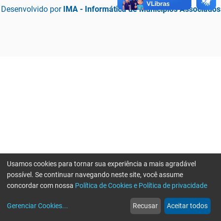
Desenvolvido por
IMA - Informática de Municípios Associados
Usamos cookies para tornar sua experiência a mais agradável
possível. Se continuar navegando neste site, você assume
concordar com nossa
Política de Cookies e Política de privacidade
home
build_circle
event
web
more_horiz
Erro ao enviar informações, por favor tente novamente
Gerenciar Cookies
...
Recusar
Aceitar todos
Início
Serviços
Eventos
Notícias
Mais