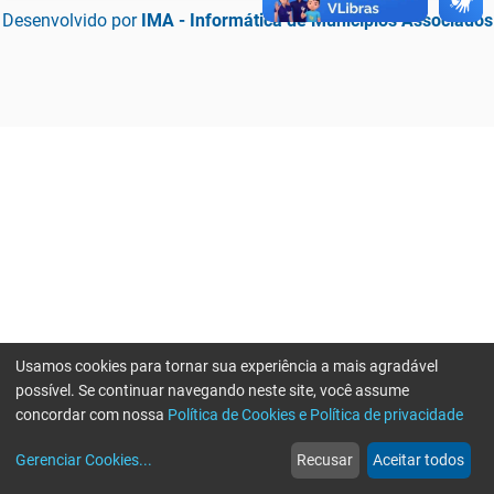
Desenvolvido por
IMA - Informática de Municípios Associados
Usamos cookies para tornar sua experiência a mais agradável
possível. Se continuar navegando neste site, você assume
concordar com nossa
Política de Cookies e Política de privacidade
home
build_circle
event
web
more_horiz
Erro ao enviar informações, por favor tente novamente
Gerenciar Cookies
...
Recusar
Aceitar todos
Início
Serviços
Eventos
Notícias
Mais