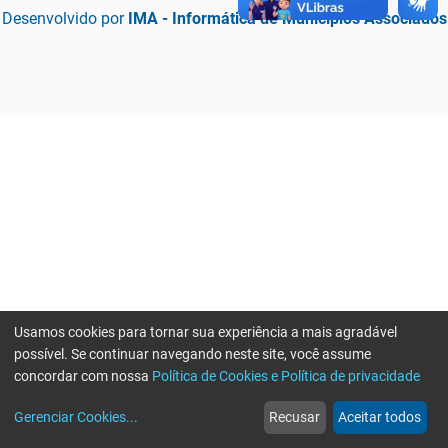
Desenvolvido por
IMA - Informática de Municípios Associados
Usamos cookies para tornar sua experiência a mais agradável
possível. Se continuar navegando neste site, você assume
concordar com nossa
Política de Cookies e Política de privacidade
home
build_circle
event
web
more_horiz
Erro ao enviar informações, por favor tente novamente
Gerenciar Cookies
...
Recusar
Aceitar todos
Início
Serviços
Eventos
Notícias
Mais