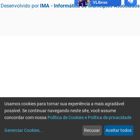
Desenvolvido por
IMA - Informática de Municípios Associados
Usamos cookies para tornar sua experiência a mais agradável
possível. Se continuar navegando neste site, você assume
concordar com nossa
Política de Cookies e Política de privacidade
home
build_circle
event
web
more_horiz
Erro ao enviar informações, por favor tente novamente
Gerenciar Cookies
...
Recusar
Aceitar todos
Início
Serviços
Eventos
Notícias
Mais