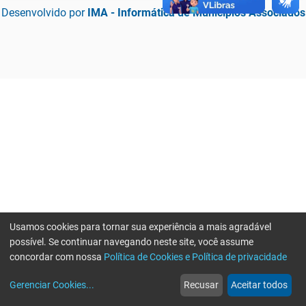
Desenvolvido por
IMA - Informática de Municípios Associados
Usamos cookies para tornar sua experiência a mais agradável
possível. Se continuar navegando neste site, você assume
concordar com nossa
Política de Cookies e Política de privacidade
home
build_circle
event
web
more_horiz
Erro ao enviar informações, por favor tente novamente
Gerenciar Cookies
...
Recusar
Aceitar todos
Início
Serviços
Eventos
Notícias
Mais