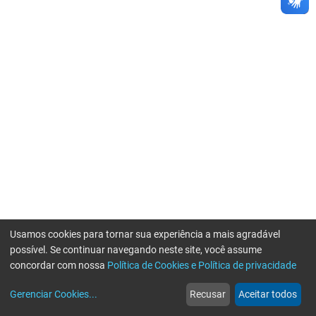
Usamos cookies para tornar sua experiência a mais agradável
possível. Se continuar navegando neste site, você assume
concordar com nossa
Política de Cookies e Política de privacidade
home
build_circle
event
web
more_horiz
Gerenciar Cookies
...
Recusar
Aceitar todos
Início
Serviços
Eventos
Notícias
Mais