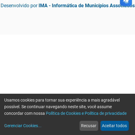
Desenvolvido por
IMA - Informática de Municípios Associados
Usamos cookies para tornar sua experiência a mais agradável
possível. Se continuar navegando neste site, você assume
concordar com nossa
Política de Cookies e Política de privacidade
home
build_circle
event
web
more_horiz
Erro ao enviar informações, por favor tente novamente
Gerenciar Cookies
...
Recusar
Aceitar todos
Início
Serviços
Eventos
Notícias
Mais