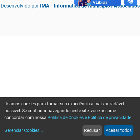
Desenvolvido por
IMA - Informática de Municípios Associados
Usamos cookies para tornar sua experiência a mais agradável
possível. Se continuar navegando neste site, você assume
concordar com nossa
Política de Cookies e Política de privacidade
home
build_circle
event
web
more_horiz
Erro ao enviar informações, por favor tente novamente
Gerenciar Cookies
...
Recusar
Aceitar todos
Início
Serviços
Eventos
Notícias
Mais