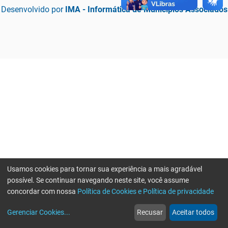
Desenvolvido por
IMA - Informática de Municípios Associados
Usamos cookies para tornar sua experiência a mais agradável
possível. Se continuar navegando neste site, você assume
concordar com nossa
Política de Cookies e Política de privacidade
home
build_circle
event
web
more_horiz
Erro ao enviar informações, por favor tente novamente
Gerenciar Cookies
...
Recusar
Aceitar todos
Início
Serviços
Eventos
Notícias
Mais