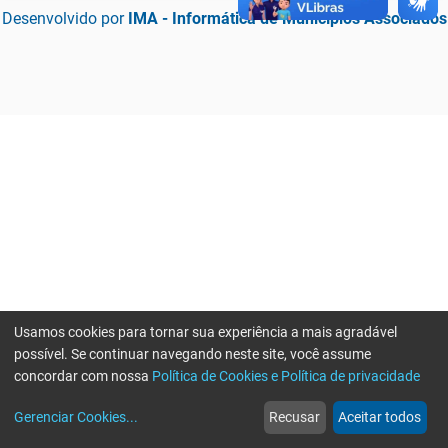
Desenvolvido por
IMA - Informática de Municípios Associados
Usamos cookies para tornar sua experiência a mais agradável
possível. Se continuar navegando neste site, você assume
concordar com nossa
Política de Cookies e Política de privacidade
home
build_circle
event
web
more_horiz
Erro ao enviar informações, por favor tente novamente
Gerenciar Cookies
...
Recusar
Aceitar todos
Início
Serviços
Eventos
Notícias
Mais