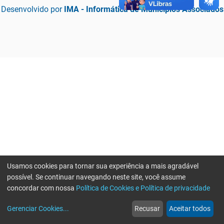
Desenvolvido por
IMA - Informática de Municípios Associados
Usamos cookies para tornar sua experiência a mais agradável
possível. Se continuar navegando neste site, você assume
concordar com nossa
Política de Cookies e Política de privacidade
home
build_circle
event
web
more_horiz
Erro ao enviar informações, por favor tente novamente
Gerenciar Cookies
...
Recusar
Aceitar todos
Início
Serviços
Eventos
Notícias
Mais