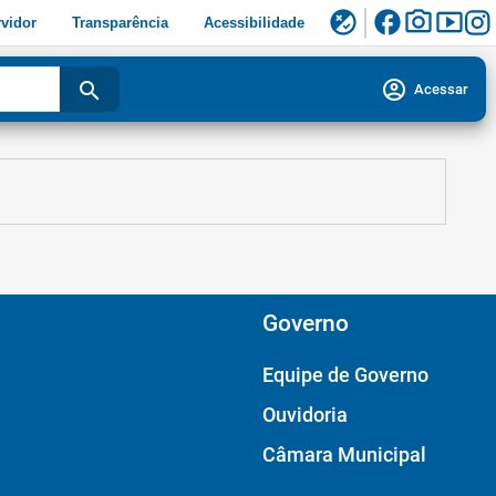
facebook
photo_camera
smart_display
flaky
vidor
Transparência
Acessibilidade
account_circle
search
Acessar
Governo
Equipe de Governo
Ouvidoria
Câmara Municipal