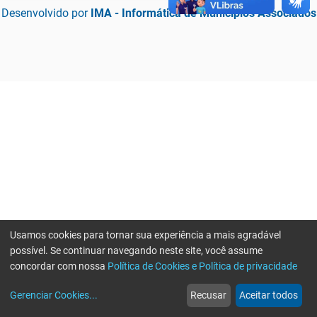
Desenvolvido por
IMA - Informática de Municípios Associados
Usamos cookies para tornar sua experiência a mais agradável
possível. Se continuar navegando neste site, você assume
concordar com nossa
Política de Cookies e Política de privacidade
home
build_circle
event
web
more_horiz
Erro ao enviar informações, por favor tente novamente
Gerenciar Cookies
...
Recusar
Aceitar todos
Início
Serviços
Eventos
Notícias
Mais