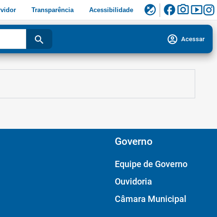
facebook
photo_camera
smart_display
flaky
vidor
Transparência
Acessibilidade
account_circle
search
Acessar
Governo
Equipe de Governo
Ouvidoria
Câmara Municipal