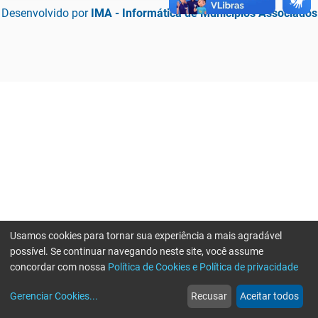
Desenvolvido por
IMA - Informática de Municípios Associados
Usamos cookies para tornar sua experiência a mais agradável
possível. Se continuar navegando neste site, você assume
concordar com nossa
Política de Cookies e Política de privacidade
home
build_circle
event
web
more_horiz
Erro ao enviar informações, por favor tente novamente
Gerenciar Cookies
...
Recusar
Aceitar todos
Início
Serviços
Eventos
Notícias
Mais