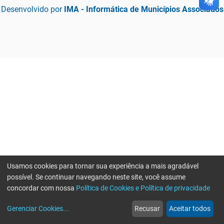
Desenvolvido por
IMA - Informática de Municípios Associados
Usamos cookies para tornar sua experiência a mais agradável
possível. Se continuar navegando neste site, você assume
concordar com nossa
Política de Cookies e Política de privacidade
home
build_circle
event
web
more_horiz
Gerenciar Cookies
...
Recusar
Aceitar todos
Início
Serviços
Eventos
Notícias
Mais