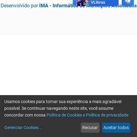
Desenvolvido por
IMA - Informática de Municípios Associados
Usamos cookies para tornar sua experiência a mais agradável
possível. Se continuar navegando neste site, você assume
concordar com nossa
Política de Cookies e Política de privacidade
home
build_circle
event
web
more_horiz
Erro ao enviar informações, por favor tente novamente
Gerenciar Cookies
...
Recusar
Aceitar todos
Início
Serviços
Eventos
Notícias
Mais