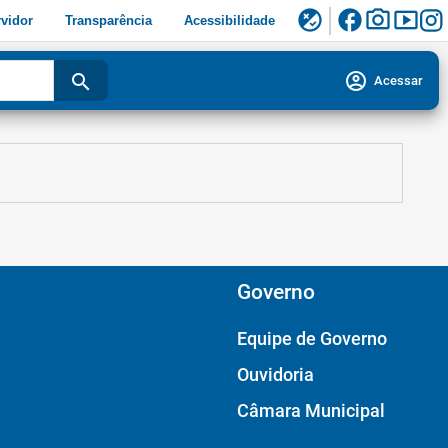
facebook
photo_camera
smart_display
flaky
vidor
Transparência
Acessibilidade
account_circle
search
Acessar
Governo
Equipe de Governo
Ouvidoria
Câmara Municipal