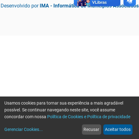
Desenvolvido por
IMA - Informática de Municípios Associados
Usamos cookies para tornar sua experiência a mais agradável
possível. Se continuar navegando neste site, você assume
concordar com nossa
Política de Cookies e Política de privacidade
home
build_circle
event
web
more_horiz
Erro ao enviar informações, por favor tente novamente
Gerenciar Cookies
...
Recusar
Aceitar todos
Início
Serviços
Eventos
Notícias
Mais