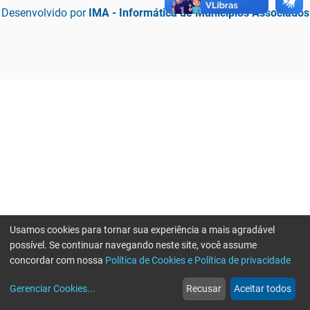
Desenvolvido por
IMA - Informática de Municípios Associados
Usamos cookies para tornar sua experiência a mais agradável
possível. Se continuar navegando neste site, você assume
concordar com nossa
Política de Cookies e Política de privacidade
home
build_circle
event
web
more_horiz
Erro ao enviar informações, por favor tente novamente
Gerenciar Cookies
...
Recusar
Aceitar todos
Início
Serviços
Eventos
Notícias
Mais