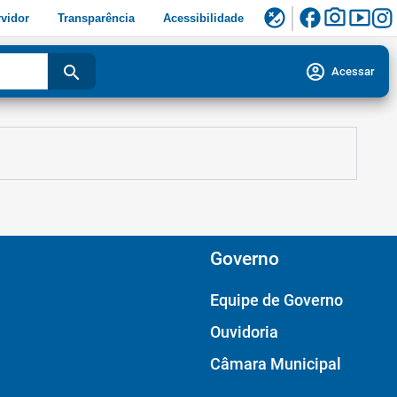
facebook
photo_camera
smart_display
flaky
vidor
Transparência
Acessibilidade
account_circle
search
Acessar
Governo
Equipe de Governo
Ouvidoria
Câmara Municipal