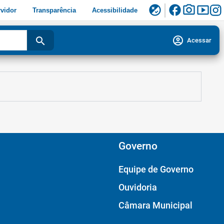
facebook
photo_camera
smart_display
flaky
vidor
Transparência
Acessibilidade
account_circle
search
Acessar
Governo
Equipe de Governo
Ouvidoria
Câmara Municipal