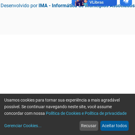
Desenvolvido por
IMA - Informática de Municípios Associados
Usamos cookies para tornar sua experiência a mais agradável
possível. Se continuar navegando neste site, você assume
concordar com nossa
Política de Cookies e Política de privacidade
home
build_circle
event
web
more_horiz
Erro ao enviar informações, por favor tente novamente
Gerenciar Cookies
...
Recusar
Aceitar todos
Início
Serviços
Eventos
Notícias
Mais