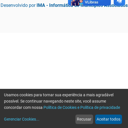
Desenvolvido por
IMA - Informática de Municípios Associados
Usamos cookies para tornar sua experiência a mais agradável
possível. Se continuar navegando neste site, você assume
concordar com nossa
Política de Cookies e Política de privacidade
home
build_circle
event
web
more_horiz
Erro ao enviar informações, por favor tente novamente
Gerenciar Cookies
...
Recusar
Aceitar todos
Início
Serviços
Eventos
Notícias
Mais