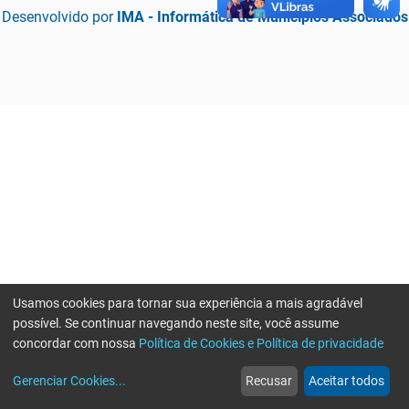
Desenvolvido por
IMA - Informática de Municípios Associados
Usamos cookies para tornar sua experiência a mais agradável
possível. Se continuar navegando neste site, você assume
concordar com nossa
Política de Cookies e Política de privacidade
home
build_circle
event
web
more_horiz
Erro ao enviar informações, por favor tente novamente
Gerenciar Cookies
...
Recusar
Aceitar todos
Início
Serviços
Eventos
Notícias
Mais