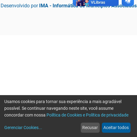
Desenvolvido por
IMA - Informática de Municípios Associados
Usamos cookies para tornar sua experiência a mais agradável
possível. Se continuar navegando neste site, você assume
concordar com nossa
Política de Cookies e Política de privacidade
home
build_circle
event
web
more_horiz
Erro ao enviar informações, por favor tente novamente
Gerenciar Cookies
...
Recusar
Aceitar todos
Início
Serviços
Eventos
Notícias
Mais