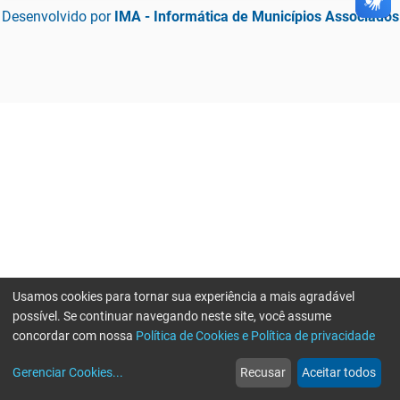
Desenvolvido por
IMA - Informática de Municípios Associados
Usamos cookies para tornar sua experiência a mais agradável
possível. Se continuar navegando neste site, você assume
concordar com nossa
Política de Cookies e Política de privacidade
home
build_circle
event
web
more_horiz
Erro ao enviar informações, por favor tente novamente
Gerenciar Cookies
...
Recusar
Aceitar todos
Início
Serviços
Eventos
Notícias
Mais