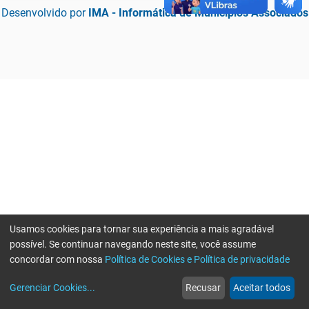
Desenvolvido por
IMA - Informática de Municípios Associados
Usamos cookies para tornar sua experiência a mais agradável
possível. Se continuar navegando neste site, você assume
concordar com nossa
Política de Cookies e Política de privacidade
home
build_circle
event
web
more_horiz
Erro ao enviar informações, por favor tente novamente
Gerenciar Cookies
...
Recusar
Aceitar todos
Início
Serviços
Eventos
Notícias
Mais