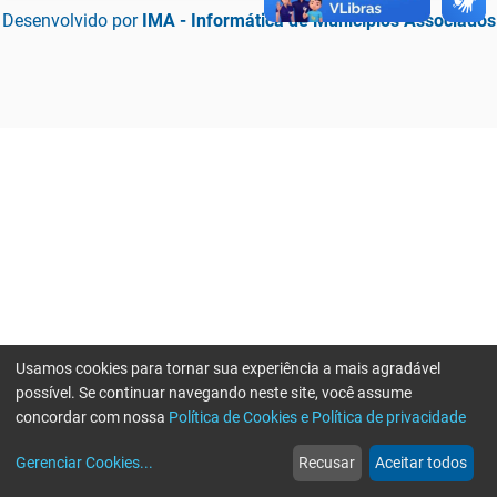
Desenvolvido por
IMA - Informática de Municípios Associados
Usamos cookies para tornar sua experiência a mais agradável
possível. Se continuar navegando neste site, você assume
concordar com nossa
Política de Cookies e Política de privacidade
home
build_circle
event
web
more_horiz
Erro ao enviar informações, por favor tente novamente
Gerenciar Cookies
...
Recusar
Aceitar todos
Início
Serviços
Eventos
Notícias
Mais