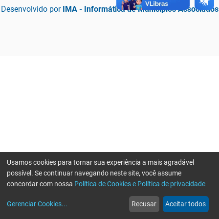
Desenvolvido por
IMA - Informática de Municípios Associados
Usamos cookies para tornar sua experiência a mais agradável
possível. Se continuar navegando neste site, você assume
concordar com nossa
Política de Cookies e Política de privacidade
home
build_circle
event
web
more_horiz
Erro ao enviar informações, por favor tente novamente
Gerenciar Cookies
...
Recusar
Aceitar todos
Início
Serviços
Eventos
Notícias
Mais