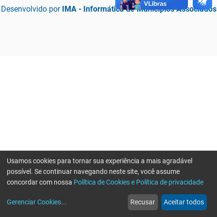
Desenvolvido por
IMA - Informática de Municípios Associados
Usamos cookies para tornar sua experiência a mais agradável
possível. Se continuar navegando neste site, você assume
concordar com nossa
Política de Cookies e Política de privacidade
home
build_circle
event
web
more_horiz
Erro ao enviar informações, por favor tente novamente
Gerenciar Cookies
...
Recusar
Aceitar todos
Início
Serviços
Eventos
Notícias
Mais