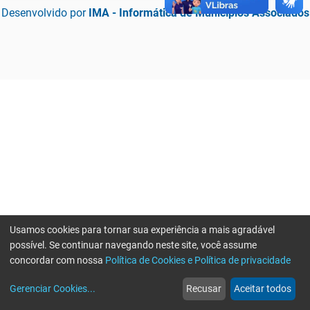
Desenvolvido por
IMA - Informática de Municípios Associados
Usamos cookies para tornar sua experiência a mais agradável
possível. Se continuar navegando neste site, você assume
concordar com nossa
Política de Cookies e Política de privacidade
home
build_circle
event
web
more_horiz
Erro ao enviar informações, por favor tente novamente
Gerenciar Cookies
...
Recusar
Aceitar todos
Início
Serviços
Eventos
Notícias
Mais