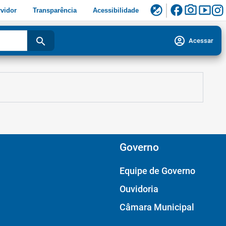
facebook
photo_camera
smart_display
flaky
vidor
Transparência
Acessibilidade
account_circle
search
Acessar
Governo
Equipe de Governo
Ouvidoria
Câmara Municipal