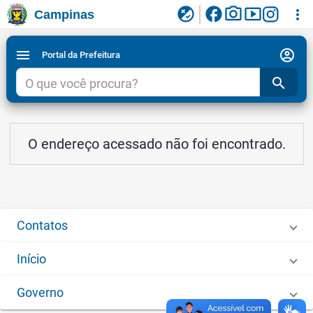
facebook
photo_camera
smart_display
flaky
more_vert
Campinas
Ligar/Desligar contraste visual de tela para
Ir para conteudo
Ir para menu do site da Prefeitura de Campinas
1
2
3
acessibilidade
account_circle
menu
Portal da Prefeitura
search
O endereço acessado não foi encontrado.
Contatos
Início
Governo