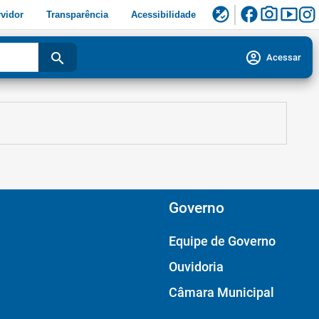
facebook
photo_camera
smart_display
flaky
vidor
Transparência
Acessibilidade
account_circle
search
Acessar
Governo
Equipe de Governo
Ouvidoria
Câmara Municipal