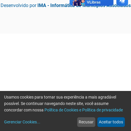
Desenvolvido por
IMA - Informática de Municípios Associados
Usamos cookies para tornar sua experiência a mais agradável
possível. Se continuar navegando neste site, você assume
concordar com nossa
Política de Cookies e Política de privacidade
home
build_circle
event
web
more_horiz
Erro ao enviar informações, por favor tente novamente
Gerenciar Cookies
...
Recusar
Aceitar todos
Início
Serviços
Eventos
Notícias
Mais