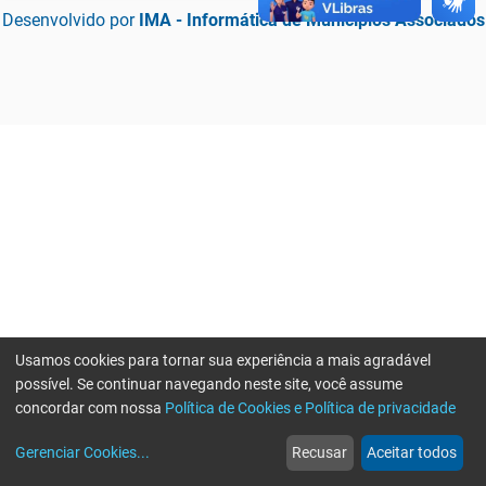
Desenvolvido por
IMA - Informática de Municípios Associados
Usamos cookies para tornar sua experiência a mais agradável
possível. Se continuar navegando neste site, você assume
concordar com nossa
Política de Cookies e Política de privacidade
home
build_circle
event
web
more_horiz
Erro ao enviar informações, por favor tente novamente
Gerenciar Cookies
...
Recusar
Aceitar todos
Início
Serviços
Eventos
Notícias
Mais