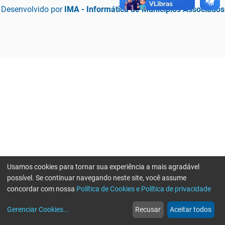
Desenvolvido por
IMA - Informática de Municípios Associados
Usamos cookies para tornar sua experiência a mais agradável
possível. Se continuar navegando neste site, você assume
concordar com nossa
Política de Cookies e Política de privacidade
home
build_circle
event
web
more_horiz
Erro ao enviar informações, por favor tente novamente
Gerenciar Cookies
...
Recusar
Aceitar todos
Início
Serviços
Eventos
Notícias
Mais