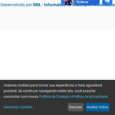
Desenvolvido por
IMA - Informática de Municípios Associados
Usamos cookies para tornar sua experiência a mais agradável
possível. Se continuar navegando neste site, você assume
concordar com nossa
Política de Cookies e Política de privacidade
home
build_circle
event
web
more_horiz
Erro ao enviar informações, por favor tente novamente
Gerenciar Cookies
...
Recusar
Aceitar todos
Início
Serviços
Eventos
Notícias
Mais