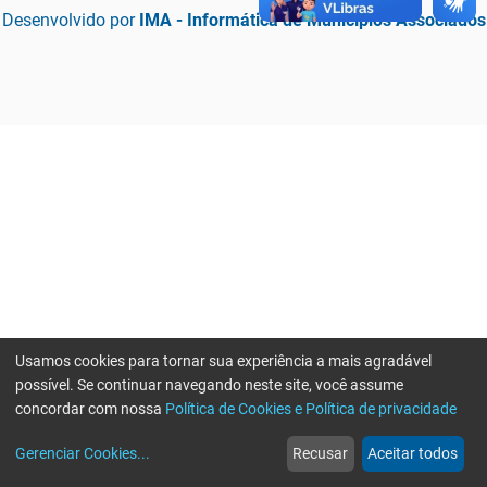
Desenvolvido por
IMA - Informática de Municípios Associados
Usamos cookies para tornar sua experiência a mais agradável
possível. Se continuar navegando neste site, você assume
concordar com nossa
Política de Cookies e Política de privacidade
home
build_circle
event
web
more_horiz
Erro ao enviar informações, por favor tente novamente
Gerenciar Cookies
...
Recusar
Aceitar todos
Início
Serviços
Eventos
Notícias
Mais