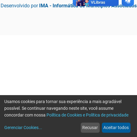
Desenvolvido por
IMA - Informática de Municípios Associados
Usamos cookies para tornar sua experiência a mais agradável
possível. Se continuar navegando neste site, você assume
concordar com nossa
Política de Cookies e Política de privacidade
home
build_circle
event
web
more_horiz
Erro ao enviar informações, por favor tente novamente
Gerenciar Cookies
...
Recusar
Aceitar todos
Início
Serviços
Eventos
Notícias
Mais