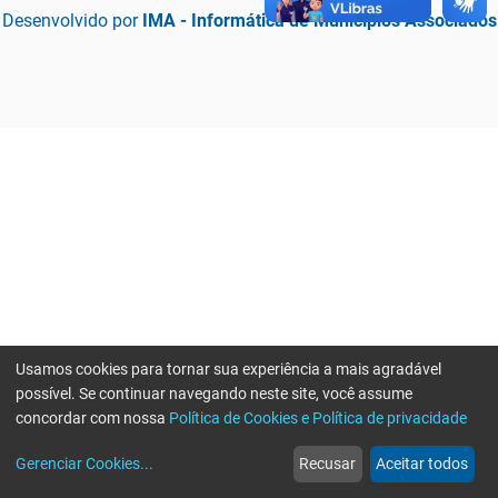
Desenvolvido por
IMA - Informática de Municípios Associados
Usamos cookies para tornar sua experiência a mais agradável
possível. Se continuar navegando neste site, você assume
concordar com nossa
Política de Cookies e Política de privacidade
home
build_circle
event
web
more_horiz
Erro ao enviar informações, por favor tente novamente
Gerenciar Cookies
...
Recusar
Aceitar todos
Início
Serviços
Eventos
Notícias
Mais